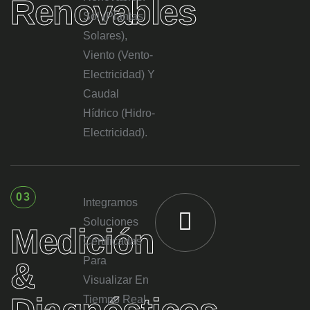
Renovables
Sol (Plantas
Solares),
Viento (Vento-
Electricidad) Y
Caudal
Hídrico (Hidro-
Electricidad).
03
Integramos
Soluciones
Medición
Certificadas
Para
&
Visualizar En
Tiempo Real,