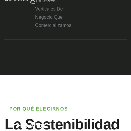
Todas Las
Verticales De
Negocio Que
Comercializamos.
POR QUÉ ELEGIRNOS
La Sostenibilidad
+10 Años