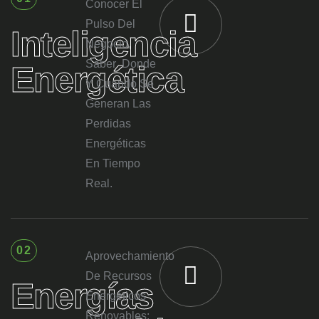
Conocer El
Pulso Del
Inteligencia
Negocio,
Saber Donde
Energética
Y Cuando Se
Generan Las
Perdidas
Energéticas
En Tiempo
Real.
02
Aprovechamiento
De Recursos
Energías
Energéticos
Renovables: