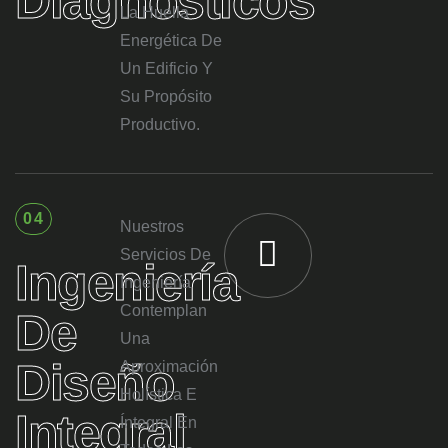
Diagnósticos
La Huella
Energética De
Un Edificio Y
Su Propósito
Productivo.
04
Nuestros
Servicios De
Ingeniería
Ingeniería
Contemplan
De
Una
Diseño
Aproximación
Holística E
Integral
Íntegral En