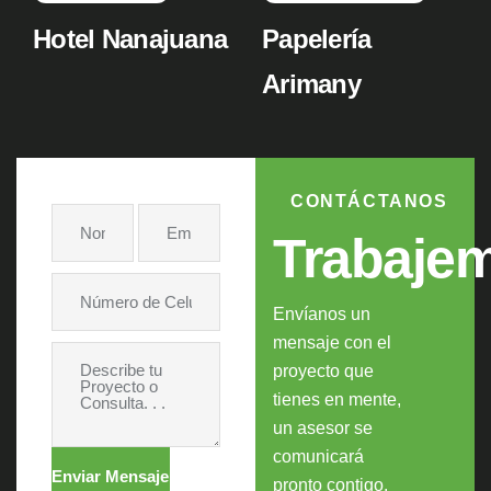
Hotel Nanajuana
Papelería
Arimany
CONTÁCTANOS
Trabaje
Envíanos un
mensaje con el
proyecto que
tienes en mente,
un asesor se
comunicará
Enviar Mensaje
pronto contigo.