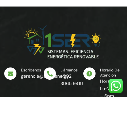
Escríbenos
Llámanos
Horario De
Atención
gerencia@1seer.energy
+502
Horario:
3065 9410
Lu-Vi: 8am
– 6pm