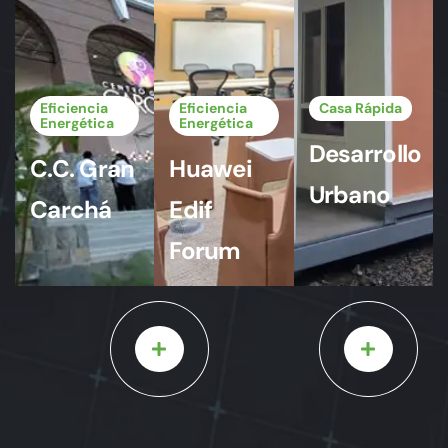
Eficiencia
Eficiencia
Casa Rápida
Energética
Energética
Desarrollo
C.C. Gran
Huawei
Urbano
Carchá
Edif
Forum