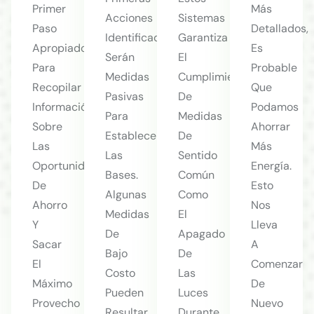
Primer
Más
Acciones
Sistemas
Paso
Detallados,
Identificadas
Garantiza
Apropiado
Es
Serán
El
Para
Probable
Medidas
Cumplimiento
Recopilar
Que
Pasivas
De
Información
Podamos
Para
Medidas
Sobre
Ahorrar
Establecer
De
Las
Más
Las
Sentido
Oportunidades
Energía.
Bases.
Común
De
Esto
Algunas
Como
Ahorro
Nos
Medidas
El
Y
Lleva
De
Apagado
Sacar
A
Bajo
De
El
Comenzar
Costo
Las
Máximo
De
Pueden
Luces
Provecho
Nuevo
Resultar
Durante