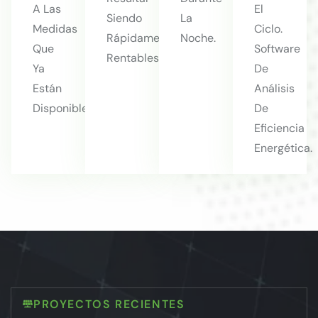
A Las
El
Siendo
La
Medidas
Ciclo.
Rápidamente
Noche.
Que
Software
Rentables.
Ya
De
Están
Análisis
Disponibles.
De
Eficiencia
Energética.
PROYECTOS RECIENTES