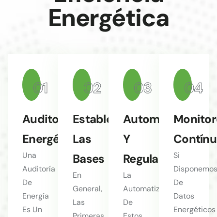
Energética
01
02
03
04
Auditoría
Establecer
Automatizar
Monitor
Energética
Las
Y
Contín
Una
Si
Bases
Regular
Auditoría
Disponemo
En
La
De
De
General,
Automatización
Energía
Datos
Las
De
Es Un
Energéticos
Primeras
Estos