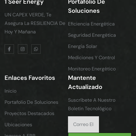
1 Seer Energy
Portafolio De
Soluciones
UN CAPEX VERDE, Te
Asegura La RESILIENCIA De
Eficiencia Energética
Hoy Y Mañana
Seguridad Energética
Energía Solar
Mediciones Y Control
Monitoreo Energético
Enlaces Favoritos
Mantente
Actualizado
Inicio
Suscríbete A Nuestro
Portafolio De Soluciones
Boletín Tecnológico
Proyectos Destacados
Ubicaciones
Ingreso A ERP