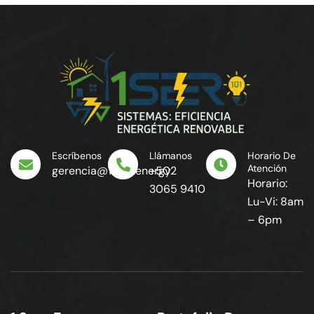
Escríbenos
Llámanos
Horario De
Atención
gerencia@1seer.energy
+502
Horario:
3065 9410
Lu-Vi: 8am
– 6pm